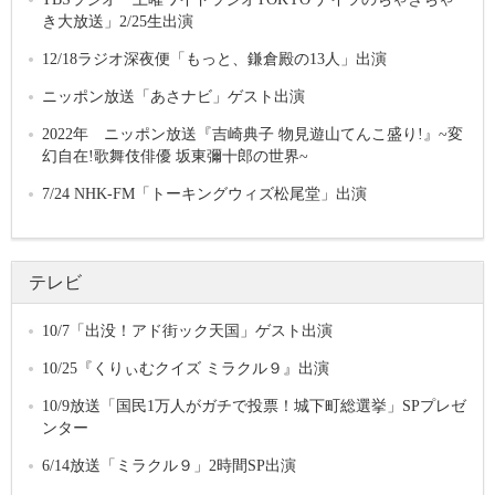
き大放送」2/25生出演
12/18ラジオ深夜便「もっと、鎌倉殿の13人」出演
ニッポン放送「あさナビ」ゲスト出演
2022年 ニッポン放送『吉崎典子 物見遊山てんこ盛り!』~変
幻自在!歌舞伎俳優 坂東彌十郎の世界~
7/24 NHK-FM「トーキングウィズ松尾堂」出演
テレビ
10/7「出没！アド街ック天国」ゲスト出演
10/25『くりぃむクイズ ミラクル９』出演
10/9放送「国民1万人がガチで投票！城下町総選挙」SPプレゼ
ンター
6/14放送「ミラクル９」2時間SP出演