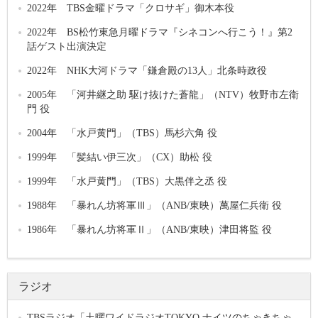
2022年 TBS金曜ドラマ「クロサギ」御木本役
2022年 BS松竹東急月曜ドラマ『シネコンへ行こう！』第2
話ゲスト出演決定
2022年 NHK大河ドラマ「鎌倉殿の13人」北条時政役
2005年 「河井継之助 駆け抜けた蒼龍」（NTV）牧野市左衛
門 役
2004年 「水戸黄門」（TBS）馬杉六角 役
1999年 「髪結い伊三次」（CX）助松 役
1999年 「水戸黄門」（TBS）大黒伴之丞 役
1988年 「暴れん坊将軍Ⅲ」（ANB/東映）萬屋仁兵衛 役
1986年 「暴れん坊将軍Ⅱ」（ANB/東映）津田将監 役
ラジオ
TBSラジオ「土曜ワイドラジオTOKYO ナイツのちゃきちゃ