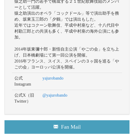
猿之助一門の若手で構成する２１世紀歌舞伎組のメンバ
ーとして活躍。
猿之助演出のオペラ「コックドール」等で演出助手を務
め、坂東玉三郎の「夕鶴」では演出もした。
近年ではコクーン歌舞伎、平成中村座など、十八代目中
村勘三郎との共演も多く、平成中村座の海外公演にも参
加。
2014年坂東彌十郎・新悟自主公演「やごの会」を立ち上
げ、日本橋劇場にて第一回公演を開催。
2016年フランス、スイス、スペインの３ヶ国を巡る「や
ごの会」ヨーロッパ公演を開催。
公式
yajurobando
Instagram
公式X（旧
@yajurobando
Twitter）
Fan Mail