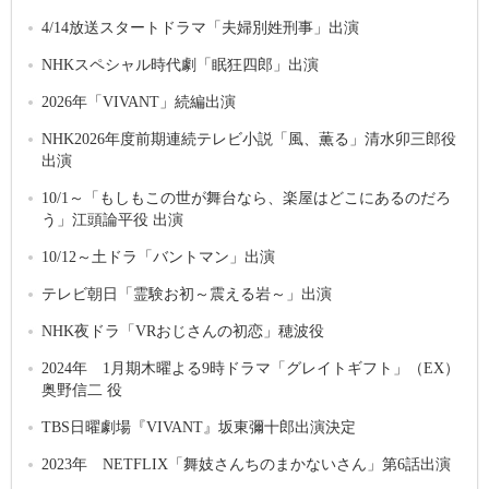
4/14放送スタートドラマ「夫婦別姓刑事」出演
NHKスペシャル時代劇「眠狂四郎」出演
2026年「VIVANT」続編出演
NHK2026年度前期連続テレビ小説「風、薫る」清水卯三郎役
出演
10/1～「もしもこの世が舞台なら、楽屋はどこにあるのだろ
う」江頭論平役 出演
10/12～土ドラ「バントマン」出演
テレビ朝日「霊験お初～震える岩～」出演
NHK夜ドラ「VRおじさんの初恋」穂波役
2024年 1月期木曜よる9時ドラマ「グレイトギフト」（EX）
奥野信二 役
TBS日曜劇場『VIVANT』坂東彌十郎出演決定
2023年 NETFLIX「舞妓さんちのまかないさん」第6話出演