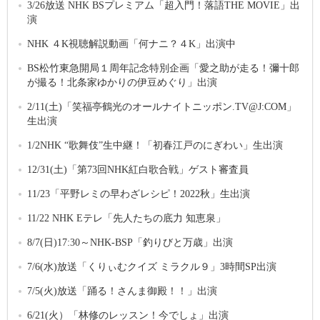
3/26放送 NHK BSプレミアム「超入門！落語THE MOVIE」出
演
NHK ４K視聴解説動画「何ナニ？４K」出演中
BS松竹東急開局１周年記念特別企画「愛之助が走る！彌十郎
が撮る！北条家ゆかりの伊豆めぐり」出演
2/11(土)「笑福亭鶴光のオールナイトニッポン.TV@J:COM」
生出演
1/2NHK “歌舞伎”生中継！「初春江戸のにぎわい」生出演
12/31(土)「第73回NHK紅白歌合戦」ゲスト審査員
11/23「平野レミの早わざレシピ！2022秋」生出演
11/22 NHK Eテレ「先人たちの底力 知恵泉」
8/7(日)17:30～NHK-BSP「釣りびと万歳」出演
7/6(水)放送「くりぃむクイズ ミラクル９」3時間SP出演
7/5(火)放送「踊る！さんま御殿！！」出演
6/21(火）「林修のレッスン！今でしょ」出演