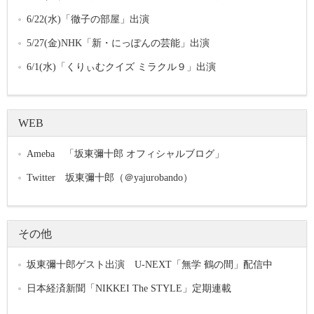
6/22(水)「徹子の部屋」出演
5/27(金)NHK「新・にっぽんの芸能」出演
6/1(水)「くりぃむクイズ ミラクル９」出演
WEB
Ameba 「坂東彌十郎 オフィシャルブログ」
Twitter 坂東彌十郎（＠yajurobando）
その他
坂東彌十郎ゲスト出演 U-NEXT「無学 鶴の間」配信中
日本経済新聞「NIKKEI The STYLE」定期連載