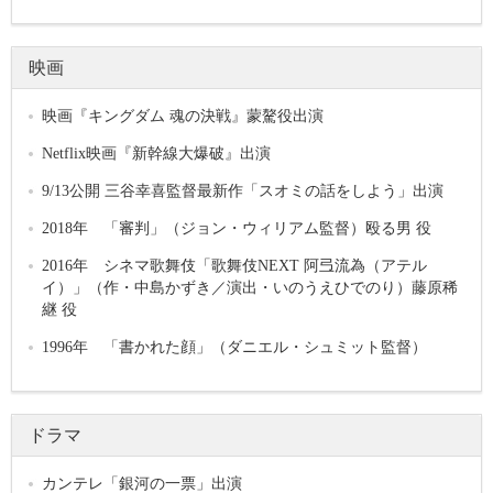
映画
映画『キングダム 魂の決戦』蒙驁役出演
Netflix映画『新幹線大爆破』出演
9/13公開 三谷幸喜監督最新作「スオミの話をしよう」出演
2018年 「審判」（ジョン・ウィリアム監督）殴る男 役
2016年 シネマ歌舞伎「歌舞伎NEXT 阿弖流為（アテル
イ）」（作・中島かずき／演出・いのうえひでのり）藤原稀
継 役
1996年 「書かれた顔」（ダニエル・シュミット監督）
ドラマ
カンテレ「銀河の一票」出演