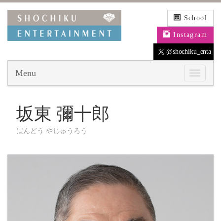
School
Instagram
@shochiku_enta
Menu
坂東 彌十郎
ばんどう やじゅうろう