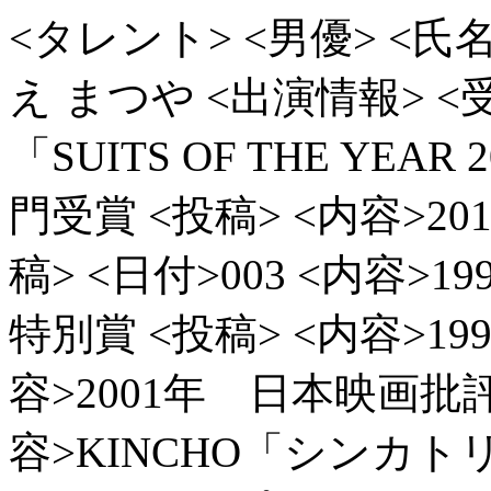
<タレント> <男優> <氏
え まつや
<出演情報> <受
「SUITS OF THE YE
門受賞
<投稿> <内容>
稿> <日付>003
<内容>19
特別賞
<投稿> <内容>1
容>2001年 日本映画
容>KINCHO「シンカト