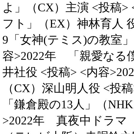
よ」（CX）主演
<投稿>
フト」（EX）神林育人 
9「女神(テミス)の教室
容>2022年 「親愛な
井社役
<投稿> <内容>
（CX）深山明人役
<投稿
「鎌倉殿の13人」（NH
>2022年 真夜中ドラ