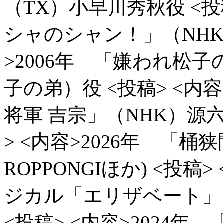
（TX）小早川秀秋役
<投
シャのシャン！」（NH
>2006年 「嫌われ松
子の弟）役
<投稿> <内
将軍 吉宗」（NHK）源
> <内容>2026年 「桶狭
ROPPONGIほか)
<投稿> 
ジカル「エリザベート」
<投稿> <内容>2024