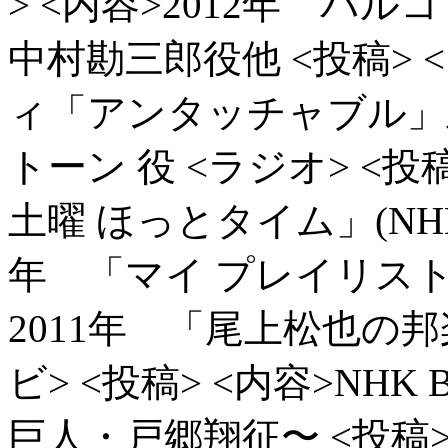
> <内容>2012年 パ
中村勘三郎役他
<投稿> 
ィ「アンタッチャブル」
トーン 役
<ラジオ> <投
土曜 ほっとタイム」(NH
年 「マイ プレイリスト」
2011年 「尾上松也の邦
ビ> <投稿> <内容>NH
巨人・戸郷翔征〜
<投稿