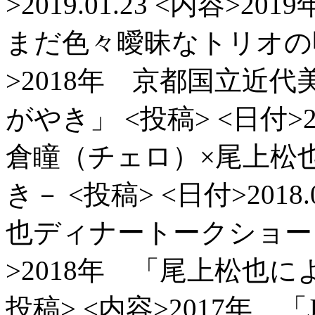
>2019.01.23
<内容>201
まだ色々曖昧なトリオの
>2018年 京都国立近
がやき」
<投稿> <日付>20
倉瞳（チェロ）×尾上松
き－
<投稿> <日付>2018.0
也ディナートークショー
>2018年 「尾上松也
投稿> <内容>2017年 「