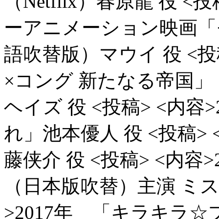
（Netflix）春原龍 役
<投
ーアニメーション映画「
語吹替版）マウイ 役
<投
×コング 新たなる帝国
ヘイズ 役
<投稿> <内容
れ」池本優人 役
<投稿>
藤侠介 役
<投稿> <内容
（日本版吹替）主演 ミ
>2017年 「キラキラ