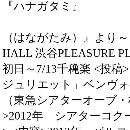
『ハナガタミ』
～能
（はながたみ）』より～
HALL 渋谷PLEASU
初日～7/13千穐楽
<投稿>
ジュリエット」
（東急シアターオーブ・
>2012年 シアターコ