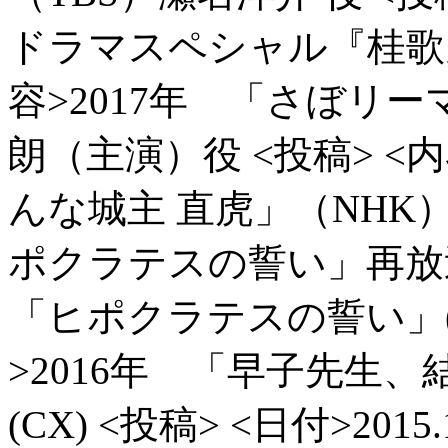
ドラマスペシャル『桂歌丸
容>2017年 「さぼリ
朗（主演）役
<投稿> <
んな城主 直虎」（NHK
ポクラテスの誓い」再放
「ヒポクラテスの誓い」(
>2016年 「早子先生
(CX)
<投稿> <日付>2015.1