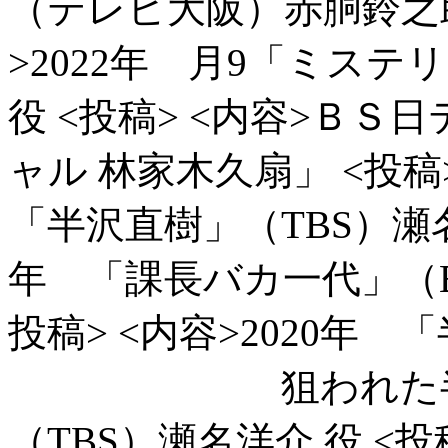
（テレビ大阪）赤胴鈴之
>2022年 月9「ミス
役
<投稿> <内容>ＢＳ
ャル 林家木久扇」
<投稿
「半沢直樹」（TBS）瀬
年 「課長バカ一代」（B
投稿> <内容>2020
狙われた半沢直
（TBS）瀬名洋介 役
<投