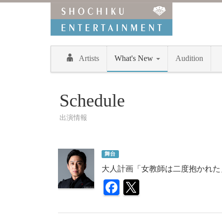
Artists
What's New
Audition
Schedule
出演情報
舞台
大人計画「女教師は二度抱かれた