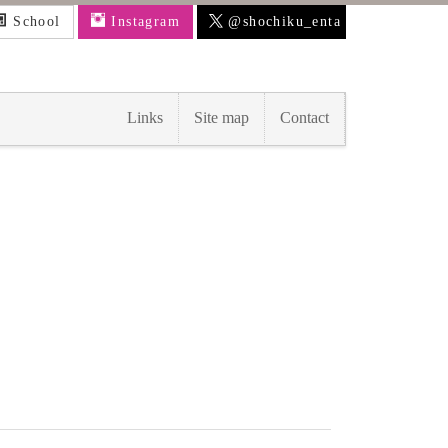
School
Instagram
@shochiku_enta
Links
Site map
Contact