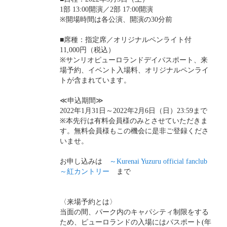
1
部
13:00
開演／
2
部
17:00
開演
※
開場時間は各公演、開演の
30
分前
■
席種：指定席／オリジナルペンライト付
11,000
円（税込）
※
サンリオピューロランドデイパスポート、来
場予約、イベント入場料、オリジナルペンライ
トが含まれています。
≪
申込期間
≫
2022
年
1
月
31
日～
2022
年
2
月
6
日（日）
23:59
まで
※
本先行は有料会員様のみとさせていただきま
す。無料会員様もこの機会に是非ご登録くださ
いませ。
お申し込み
は
～
Kurenai Yuzuru official fanclub
～紅カントリー
まで
〈来場予約とは〉
当面の間、パーク内のキャパシティ制限をする
ため、ピューロランドの入場にはパスポート
(
年