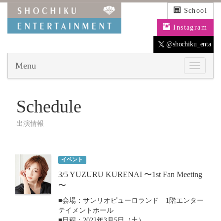
School
Instagram
@shochiku_enta
Menu
Schedule
出演情報
イベント
3/5 YUZURU KURENAI 〜1st Fan Meeting
〜
■
会場：サンリオピューロランド
1
階エンター
テイメントホール
■
日程：
2022
年
3
月
5
日（土）