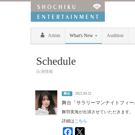
Artists
What's New
Audition
Schedule
出演情報
2022.04.22
舞台
舞台「サラリーマンナイトフィー
舞羽美海が出演させていただきます。
詳細は
こちら