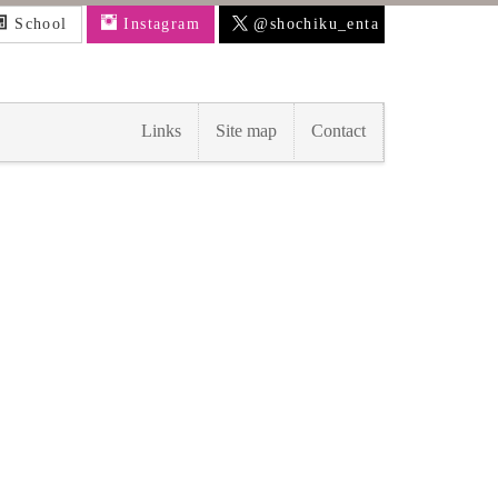
School
Instagram
@shochiku_enta
Links
Site map
Contact