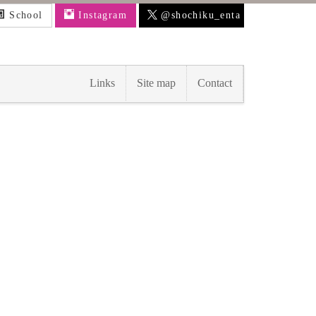
School
Instagram
@shochiku_enta
Links
Site map
Contact