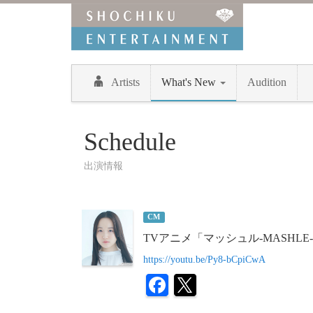
Artists
What's New
Audition
Schedule
出演情報
CM
TVアニメ「マッシュル-MASHL
https://youtu.be/Py8-bCpiCwA