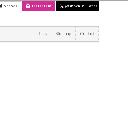
School
Instagram
@shochiku_enta
Links
Site map
Contact