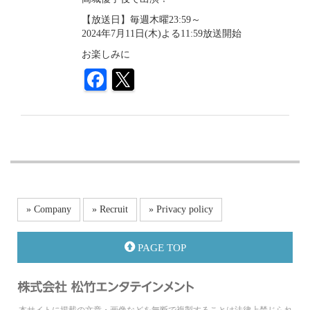
【放送日】毎週木曜23:59～
2024年7月11日(木)よる11:59放送開始
お楽しみに
» Company
» Recruit
» Privacy policy
PAGE TOP