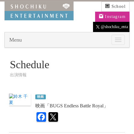
School
Instagram
@shochiku_enta
Menu
Schedule
出演情報
映画
映画「BUGS Endless Battle Royal」