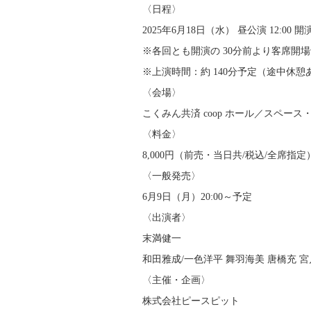
〈日程〉
2025年6月18日（水） 昼公演 12:00 開演
※各回とも開演の 30分前より客席開
※上演時間：約 140分予定（途中休憩
〈会場〉
こくみん共済 coop ホール／スペー
〈料金〉
8,000円（前売・当日共/税込/全席指定
〈一般発売〉
6月9日（月）20:00～予定
〈出演者〉
末満健一
和田雅成/一色洋平 舞羽海美 唐橋充 宮
〈主催・企画〉
株式会社ピースピット