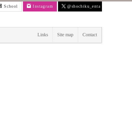
School
Instagram
@shochiku_enta
Links
Site map
Contact