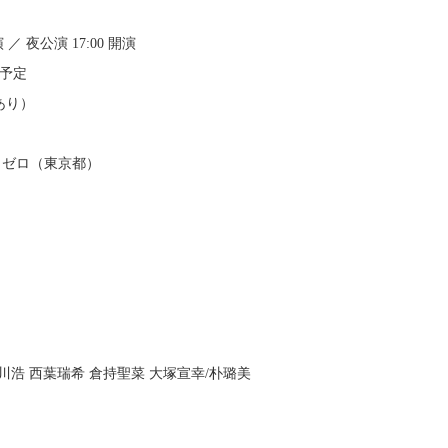
 ／ 夜公演 17:00 開演
場予定
あり）
ス・ゼロ（東京都）
）
川浩 西葉瑞希 倉持聖菜 大塚宣幸/朴璐美