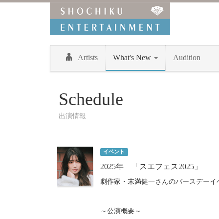
Artists
What's New
Audition
Schedule
出演情報
イベント
2025年 「スエフェス2025」
劇作家・末満健一さんのバースデーイベ
～公演概要～