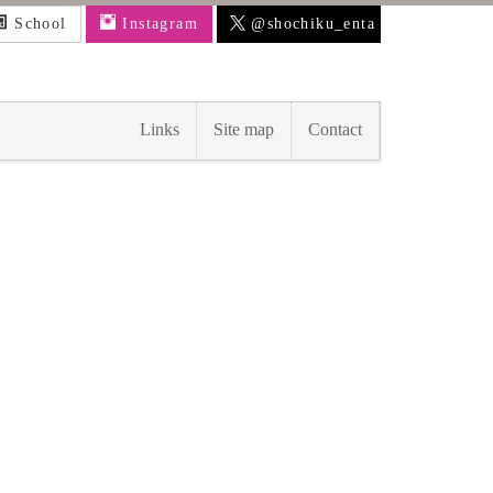
School
Instagram
@shochiku_enta
Links
Site map
Contact