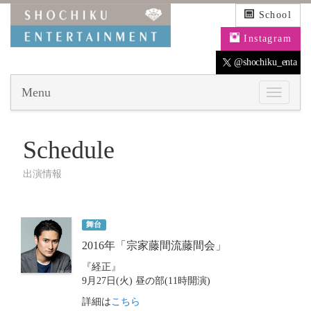
School
Instagram
@shochiku_enta
Menu
Schedule
出演情報
舞台
2016年「宗家藤間流藤間会」
『経正』
9月27日(火) 昼の部(11時開演)
詳細は
こちら