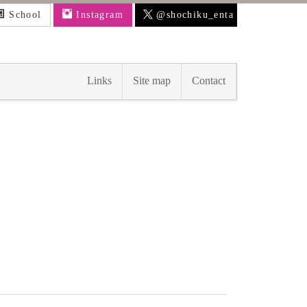
School
Instagram
@shochiku_enta
Links
Site map
Contact