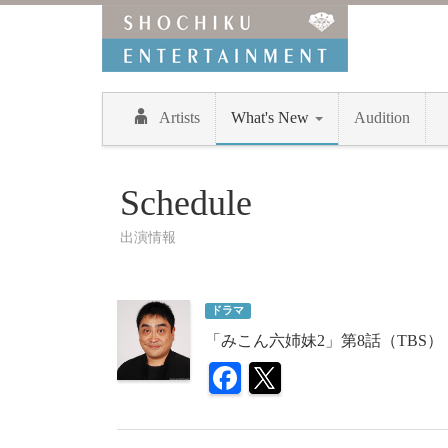
Artists
What's New
Audition
Schedule
出演情報
ドラマ
「みこん六姉妹2」第8話（TBS）