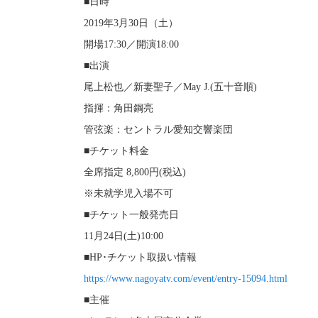
■日時
2019年3月30日（土）
開場17:30／開演18:00
■出演
尾上松也／新妻聖子／May J.(五十音順)
指揮：角田鋼亮
管弦楽：セントラル愛知交響楽団
■チケット料金
全席指定 8,800円(税込)
※未就学児入場不可
■チケット一般発売日
11月24日(土)10:00
■HP･チケット取扱い情報
https://www.nagoyatv.com/event/entry-15094.html
■主催