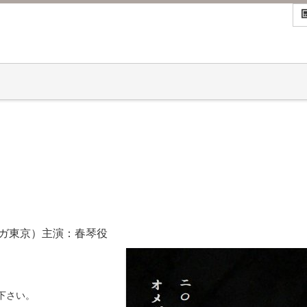
メガ東京）主演：春琴役
下さい。