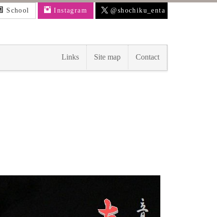
School
Instagram
@shochiku_enta
Links
Site map
Contact