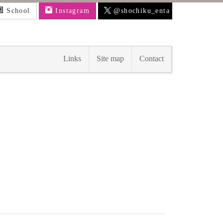
School
Instagram
@shochiku_enta
Links
Site map
Contact