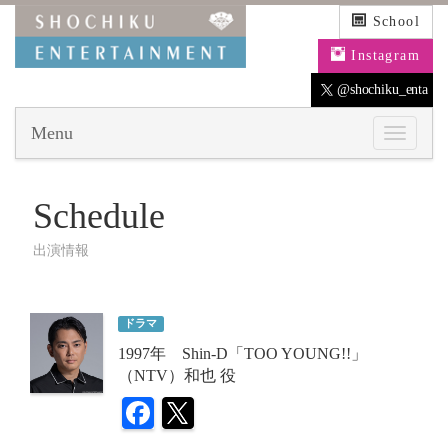
School
Instagram
@shochiku_enta
Menu
Schedule
出演情報
ドラマ
1997年 Shin-D「TOO YOUNG!!」
（NTV）和也 役