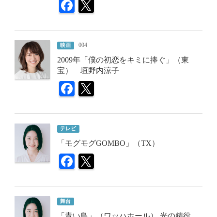
004
映画
2009年「僕の初恋をキミに捧ぐ」（東
宝） 垣野内涼子
テレビ
「モグモグGOMBO」（TX）
舞台
「青い鳥」（ワッハホール） 光の精役