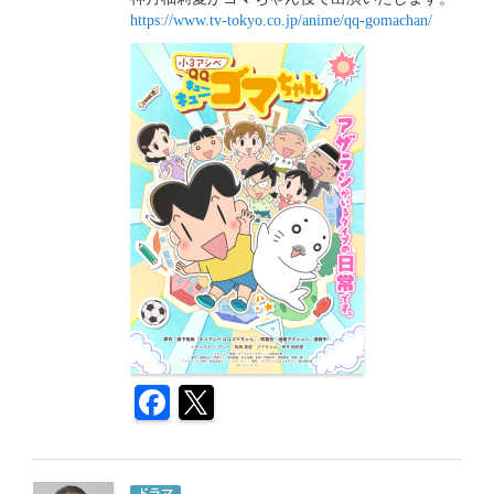
https://www.tv-tokyo.co.jp/anime/qq-gomachan/
ドラマ