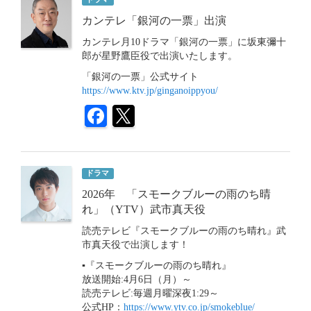
カンテレ「銀河の一票」出演
カンテレ月10ドラマ「銀河の一票」に坂東彌十
郎が星野鷹臣役で出演いたします。
「銀河の一票」公式サイト
https://www.ktv.jp/ginganoippyou/
ドラマ
2026年 「スモークブルーの雨のち晴
れ」（YTV）武市真天役
読売テレビ『スモークブルーの雨のち晴れ』武
市真天役で出演します！
▪︎『スモークブルーの雨のち晴れ』
放送開始:4月6日（月）～
読売テレビ:毎週月曜深夜1:29～
公式HP：
https://www.ytv.co.jp/smokeblue/