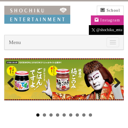
School
Instagram
@shochiku_enta
Menu
Previous
Next