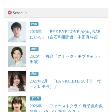
Schedule
映画
2026年 「BYE BYE LOVE 探偵はBAR
にいる」（白石和彌監督）中田真斗役
舞台
2026年 舞台「スナック・モブキャラ」
出演
舞台
2027年2月 「LA VIOLETERA【ラ・ヴ
ィオレテラ】」
ドラマ
2026年 「ファーストクライ 母子救命救
急班」（NTV）第3話ゲスト