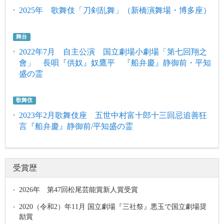
2025年 歌舞伎「刀剣乱舞」（新橋演舞場・博多座）
舞台
2022年7月 自主公演 国立劇場小劇場「第七回翔之
會」 長唄『供奴』奴鷹平 『船弁慶』静御前・平知
盛の霊
歌舞伎
2023年2月歌舞伎座 五世中村富十郎十三回忌追善狂
言『船弁慶』静御前/平知盛の霊
受賞歴
2026年 第47回松尾芸能賞新人賞受賞
2020（令和2）年11月 国立劇場『三社祭』悪玉で国立劇場奨
励賞