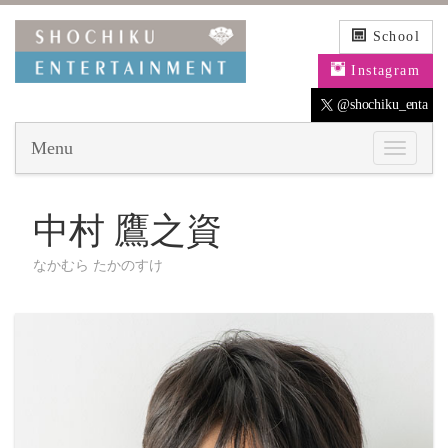
School
Instagram
@shochiku_enta
Menu
中村 鷹之資
なかむら たかのすけ