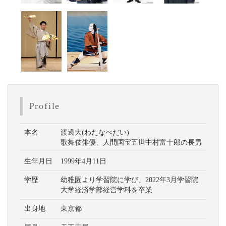
Profile
本名
渡邊大(わたなべだい)
歌舞伎俳優、人間国宝五世中村富十郎の長男
生年月日
1999年4月11日
学歴
幼稚園より学習院に学び、2022年3月学習院
大学経済学部経営学科を卒業
出身地
東京都