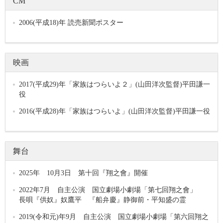
CM
2006(平成18)年 読売新聞ポスター
映画
2017(平成29)年「家族はつらいよ２」(山田洋次監督)平田謙一
役
2016(平成28)年「家族はつらいよ」(山田洋次監督)平田謙一役
舞台
2025年 10月3日 第十回『翔之會』開催
2022年7月 自主公演 国立劇場小劇場「第七回翔之會」
長唄『供奴』奴鷹平 『船弁慶』静御前・平知盛の霊
2019(令和元)年9月 自主公演 国立劇場小劇場「第六回翔之