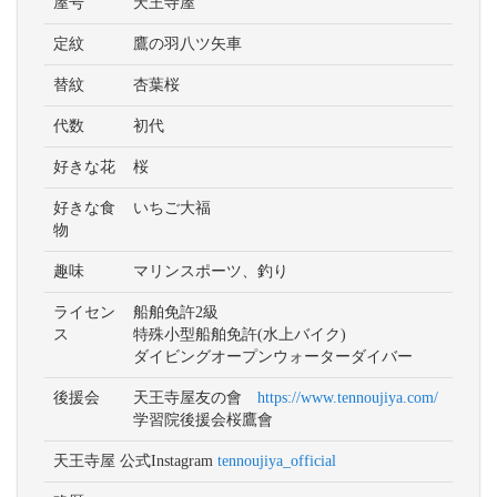
屋号
天王寺屋
定紋
鷹の羽八ツ矢車
替紋
杏葉桜
代数
初代
好きな花
桜
好きな食
いちご大福
物
趣味
マリンスポーツ、釣り
ライセン
船舶免許2級
ス
特殊小型船舶免許(水上バイク)
ダイビングオープンウォーターダイバー
後援会
天王寺屋友の會
https://www.tennoujiya.com/
学習院後援会桜鷹會
天王寺屋 公式Instagram
tennoujiya_official