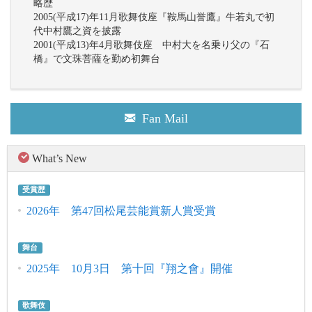
略歴
2005(平成17)年11月歌舞伎座『鞍馬山誉鷹』牛若丸で初
代中村鷹之資を披露
2001(平成13)年4月歌舞伎座 中村大を名乗り父の『石
橋』で文珠菩薩を勤め初舞台
Fan Mail
What’s New
受賞歴
2026年 第47回松尾芸能賞新人賞受賞
舞台
2025年 10月3日 第十回『翔之會』開催
歌舞伎