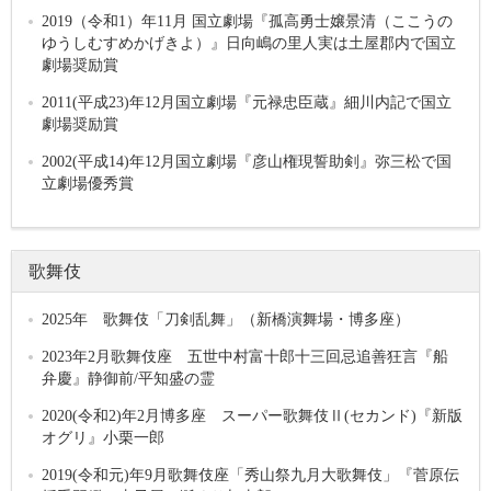
2019（令和1）年11月 国立劇場『孤高勇士嬢景清（ここうの
ゆうしむすめかげきよ）』日向嶋の里人実は土屋郡内で国立
劇場奨励賞
2011(平成23)年12月国立劇場『元禄忠臣蔵』細川内記で国立
劇場奨励賞
2002(平成14)年12月国立劇場『彦山権現誓助剣』弥三松で国
立劇場優秀賞
歌舞伎
2025年 歌舞伎「刀剣乱舞」（新橋演舞場・博多座）
2023年2月歌舞伎座 五世中村富十郎十三回忌追善狂言『船
弁慶』静御前/平知盛の霊
2020(令和2)年2月博多座 スーパー歌舞伎Ⅱ(セカンド)『新版
オグリ』小栗一郎
2019(令和元)年9月歌舞伎座「秀山祭九月大歌舞伎」『菅原伝