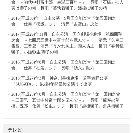
會 －初代中村富十郎 生誕三百年－」 長唄『石橋』杣人
実は獅子の精 長唄『英執着獅子』姫後に獅子の精
2018(平成30)年 自主公演 9月国立能楽堂「第五回翔之
會」 仕舞『熊坂』シテ 清元『吉野山』忠信
2017(平成29)年11月 自主公演 国立劇場小劇場「第四回翔
之會 －七回忌五世中村富十郎を偲んで－」 清元『矢車三
番叟』三番叟 清元『うかれ坊主』願人坊主 長唄『春興鏡
獅子』小姓弥生/獅子の精
2016(平成28)年8月 自主公演 国立能楽堂「第三回翔之
會」 仕舞『杜若』シテ 長唄『助六』助六
2015(平成27)年3月 神奈川芸術劇場 若手舞踊公演
『SUGATA』、以後4年間最終公演まで出演
2013(平成25)年8月 自主公演 国立能楽堂「第一回翔之會
－三回忌 五世中村富十郎を偲んで－」 長唄『菊寿の草
摺』五郎 仕舞『松虫』シテ 長唄『越後獅子』角兵衛獅子
テレビ