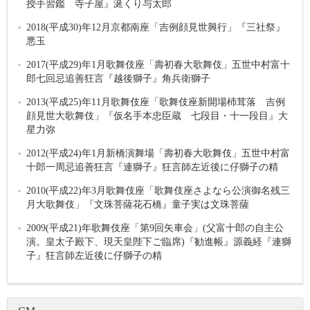
授手習鑑 寺子屋』涎くり与太郎
2018(平成30)年12月京都南座「吉例顔見世興行」『三社祭』
悪玉
2017(平成29)年1月歌舞伎座「壽初春大歌舞伎」五世中村富十
郎七回忌追善狂言『越後獅子』角兵衛獅子
2013(平成25)年11月歌舞伎座「歌舞伎座新開場杮茸落 吉例
顔見世大歌舞伎」『仮名手本忠臣蔵 七段目・十一段目』大
星力弥
2012(平成24)年1月新橋演舞場「壽初春大歌舞伎」五世中村富
十郎一周忌追善狂言『連獅子』狂言師左近後に仔獅子の精
2010(平成22)年3月歌舞伎座「歌舞伎座さよなら公演御名残三
月大歌舞伎」『文珠菩薩花石橋』童子実は文珠菩薩
2009(平成21)年歌舞伎座「第9回矢車会」(父富十郎の自主公
演。皇太子殿下、現天皇陛下ご臨席)『勧進帳』源義経『連獅
子』狂言師左近後に仔獅子の精