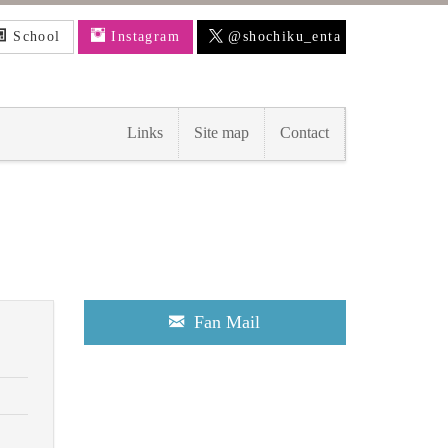
School
Instagram
@shochiku_enta
Links
Site map
Contact
Fan Mail
）