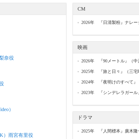
CM
2026年 『日清製粉』ナレ
映画
上梨奈役
2026年 『90メートル』（
2025年 『旅と日々』（三
2024年 『夜明けのすべて
役
2023年 『シンデレラガー
deo）
ドラマ
2025年 『人間標本』廣木隆一監
NHK）雨宮有里役