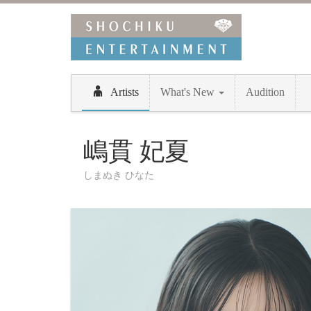
Artists
What's New
Audition
嶋貫 妃夏
しまぬき ひなた