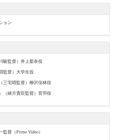
ーション
中川駿監督）井上梨奈役
宅唱監督）大学生役
』（三宅唱監督）柳沢佳林役
ル』（緒方貴臣監督）音羽役
督（Prime Video）