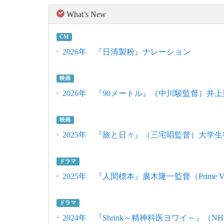
What’s New
CM
2026年 『日清製粉』ナレーション
映画
2026年 『90メートル』（中川駿監督）井
映画
2025年 『旅と日々』（三宅唱監督）大学生
ドラマ
2025年 『人間標本』廣木隆一監督（Prime Vi
ドラマ
2024年 『Shrink～精神科医ヨワイ～』（