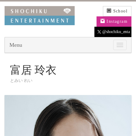
School
Instagram
@shochiku_enta
Menu
富居 玲衣
とみい れい