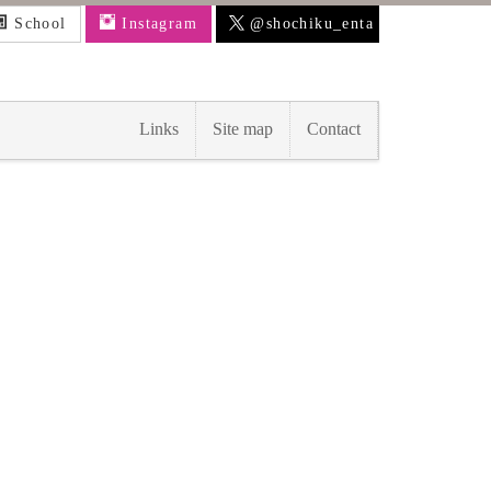
School
Instagram
@shochiku_enta
Links
Site map
Contact