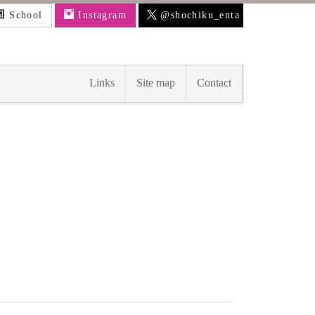
School
Instagram
@shochiku_enta
Links
Site map
Contact