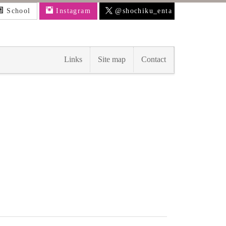
School
Instagram
@shochiku_enta
Links
Site map
Contact