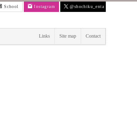
School
Instagram
@shochiku_enta
Links
Site map
Contact