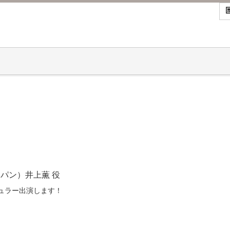
ャパン）井上薫 役
ュラー出演します！