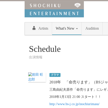
Artists
What's New
Audition
Schedule
出演情報
ドラマ
2018年 「命売ります」（BSジ
三島由紀夫原作「命売ります」にレギ
2018年1月13日 21:00 スタート！！
http://www.bs-j.co.jp/inochiurimasu/