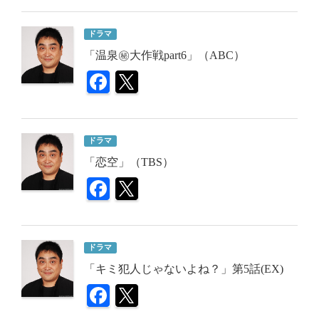
ドラマ
「温泉㊙大作戦part6」（ABC）
ドラマ
「恋空」（TBS）
ドラマ
「キミ犯人じゃないよね？」第5話(EX)