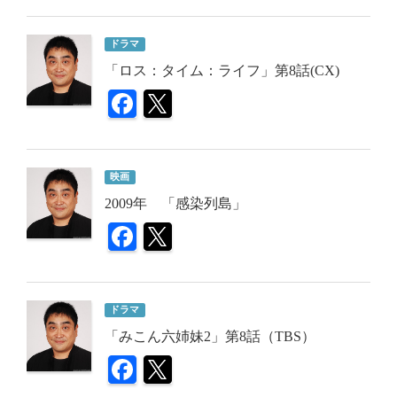
ドラマ
「ロス：タイム：ライフ」第8話(CX)
映画
2009年 「感染列島」
ドラマ
「みこん六姉妹2」第8話（TBS）