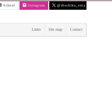
School
Instagram
@shochiku_enta
Links
Site map
Contact