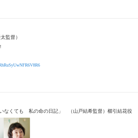
津優太監督）
！
si=RhRuSyUwNFR6V8R6
界にいなくても 私の命の日記」 （山戸結希監督）櫛引結花役