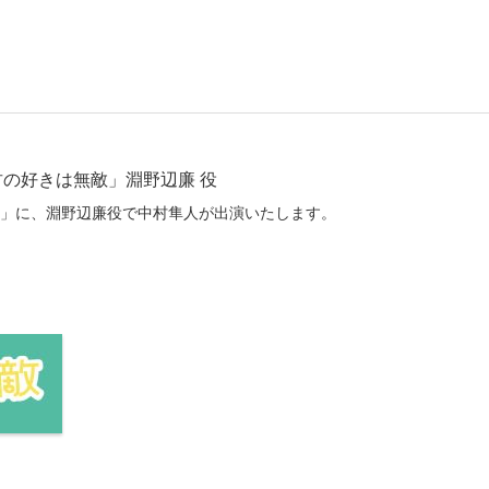
「君の好きは無敵」淵野辺廉 役
敵」に、淵野辺廉役で中村隼人が出演いたします。