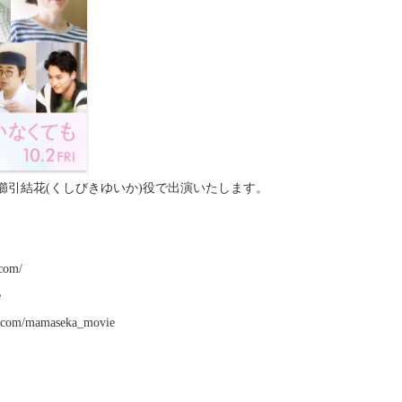
櫛引結花(くしびきゆいか)役で出演いたします。
com/
e
.com/mamaseka_movie