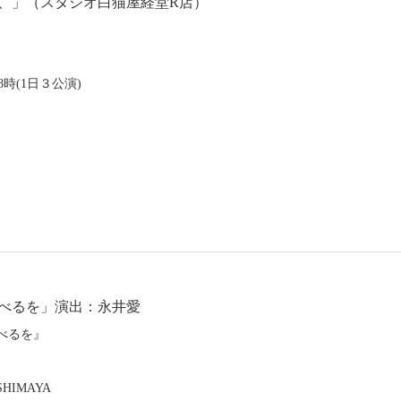
と、」（スタジオ白猫屋経堂R店）
8時(1日３公演)
飛べるを」演出：永井愛
べるを』
IMAYA