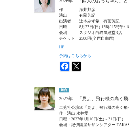
2026年 「隣人のおっちゃん。
作 深井邦彦
演出 有薗芳記
出演者 辻本みず希 有薗芳記
日時 8月23日(日) 13時/ 15時半/ 1
会場 スタジオ白猫屋経堂R店
チケット 2500円(全席自由席)
HP
予約はこちらから
舞台
2027年 「見よ、飛行機の高く
二兎社公演50『見よ、飛行機の高く飛
作・演出 永井愛
日程：2027年1月16日(土)～31日(日)
会場：紀伊國屋サザンシアター TAKASH