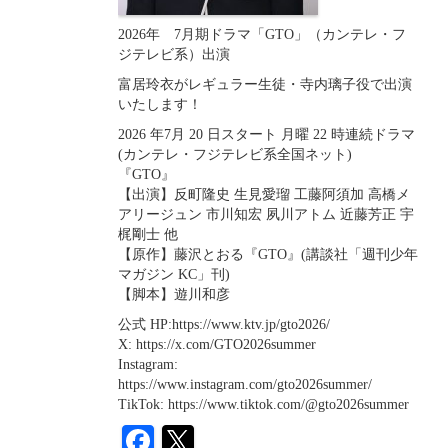
2026年 7月期ドラマ「GTO」（カンテレ・フ
ジテレビ系）出演
富居玲衣がレギュラー生徒・寺内璃子役で出演
いたします！
2026 年7月 20 日スタート 月曜 22 時連続ドラマ
(カンテレ・フジテレビ系全国ネット)
『GTO』
【出演】反町隆史 生見愛瑠 工藤阿須加 高橋メ
アリージュン 市川知宏 夙川アトム 近藤芳正 宇
梶剛士 他
【原作】藤沢とおる『GTO』(講談社「週刊少年
マガジン KC」刊)
【脚本】遊川和彦
公式 HP:https://www.ktv.jp/gto2026/
X: https://x.com/GTO2026summer
Instagram:
https://www.instagram.com/gto2026summer/
TikTok: https://www.tiktok.com/@gto2026summer