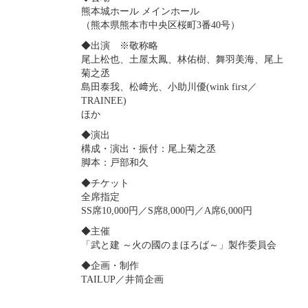
熊本城ホール メインホール
（熊本県熊本市中央区桜町3番40号）
◆出演 ※敬称略
尾上松也、土屋太鳳、林佑樹、舞羽美海、尾上
菊之丞
島田泰我、松﨑光、小助川優(wink first／
TRAINEE)
ほか
◆演出
構成・演出・振付：尾上菊之丞
脚本：戸部和久
◆チケット
全席指定
SS席10,000円／S席8,000円／A席6,000円
◆主催
「武と建 ～火の國のまほろば～」製作委員会
◆企画・制作
TAILUP／井筒企画