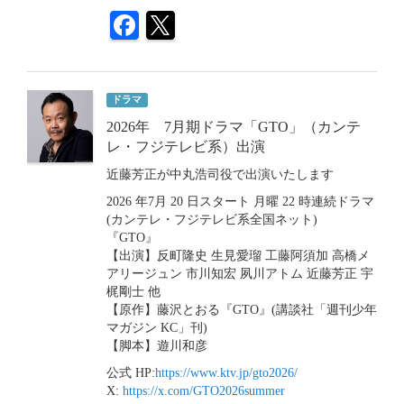
ドラマ
2026年 7月期ドラマ「GTO」（カンテ
レ・フジテレビ系）出演
近藤芳正が中丸浩司役で出演いたします
2026 年7月 20 日スタート 月曜 22 時連続ドラマ
(カンテレ・フジテレビ系全国ネット)
『GTO』
【出演】反町隆史 生見愛瑠 工藤阿須加 高橋メ
アリージュン 市川知宏 夙川アトム 近藤芳正 宇
梶剛士 他
【原作】藤沢とおる『GTO』(講談社「週刊少年
マガジン KC」刊)
【脚本】遊川和彦
公式 HP:
https://www.ktv.jp/gto2026/
X:
https://x.com/GTO2026summer