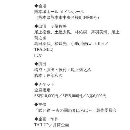
◆会場
熊本城ホール メインホール
（熊本県熊本市中央区桜町3番40号）
◆出演 ※敬称略
尾上松也、土屋太鳳、林佑樹、舞羽美海、尾上
菊之丞
島田泰我、松﨑光、小助川優(wink first／
TRAINEE)
ほか
◆演出
構成・演出・振付：尾上菊之丞
脚本：戸部和久
◆チケット
全席指定
SS席10,000円／S席8,000円／A席6,000円
◆主催
「武と建 ～火の國のまほろば～」製作委員会
◆企画・制作
TAILUP／井筒企画