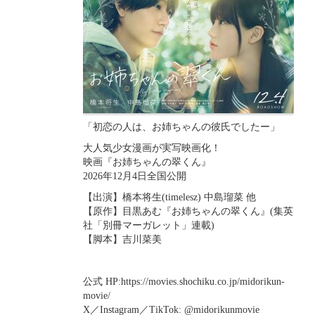
「初恋の人は、お姉ちゃんの彼氏でしたー」
大人気少女漫画が実写映画化！
映画『お姉ちゃんの翠くん』
2026年12月4日全国公開
【出演】橋本将生(timelesz) 中島瑠菜 他
【原作】目黒あむ『お姉ちゃんの翠くん』(集英
社「別冊マーガレット」連載)
【脚本】吉川菜美
公式 HP:https://movies.shochiku.co.jp/midorikun-
movie/
X／Instagram／TikTok: @midorikunmovie