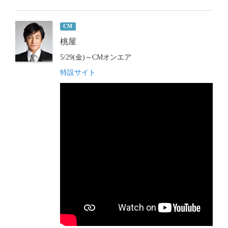
CM
桃屋
5/29(金)～CMオンエア
特設サイト